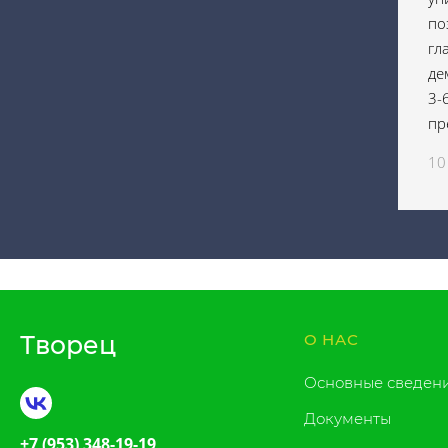
по
гл
де
3-
пр
10
Творец
О НАС
Основные сведен
Документы
+7 (953) 348-19-19