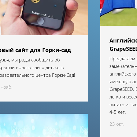
Английск
GrapeSEE
овый сайт для Горки-сад
Предлагаем
узья, мы рады сообщить об
замечатель
крытии нового сайта детского
английского 
разовательного центра Горки-Сад!
имеющую ан
 нояб.
GrapeSEED. 
легко и весе
читать и пис
4-5 лет.
23 окт.