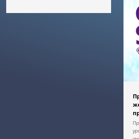
П
ж
п
Пр
ур
ун