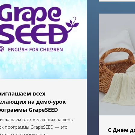
риглашаем всех
елающих на демо-урок
рограммы GrapeSEED
иглашаем всех желающих на демо-
ок программы GrapeSEED — это
С Днем д
икальная возможность