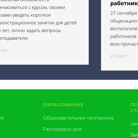
работник
знакомиться с курсом, своими
27 сентября
азами увидеть короткое
общенацион
монстрационное занятие для детей
воспитателя
6 лет, лично задать вопросы
работников.
еподавателю
всех причаст
 окт.
27 сент.
ОБРАЗОВАНИЕ
ПО
СТ
ия
Образовательная программа
Це
Распорядок дня
За