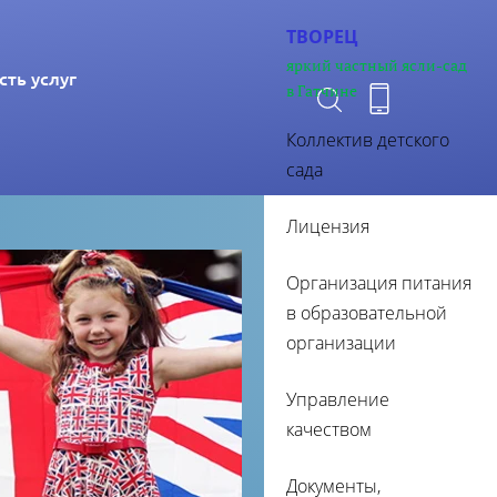
ТВОРЕЦ
яркий частный ясли-сад
ть услуг
в Гатчине
Коллектив детского
сада
Лицензия
Организация питания
в образовательной
организации
Управление
качеством
Документы,